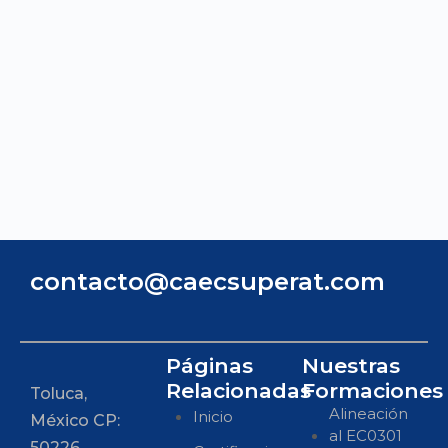
contacto@caecsuperat.com
Páginas
Nuestras
Relacionadas
Formaciones
Toluca,
Alineación
Inicio
México CP:
al EC0301
50226.